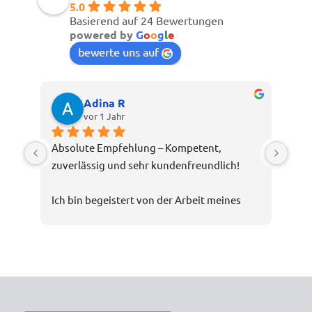
5.0
Basierend auf 24 Bewertungen
powered by
G
o
o
g
l
e
bewerte uns auf
Adina R
vor 1 Jahr
Absolute Empfehlung – Kompetent, 
zuverlässig und sehr kundenfreundlich!
Ich bin begeistert von der Arbeit meines 
Steuerberaters Oliver Stippe. Die Beratung 
war nicht nur fachlich top, sondern auch 
verständlich und transparent. Selbst 
komplexe Steuerthemen wurden mir 
geduldig erklärt, und ich hatte stets das 
Gefühl, bestens aufgehoben zu sein.