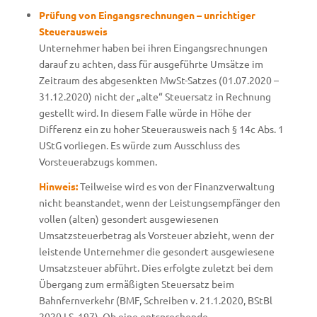
Prüfung von Eingangsrechnungen – unrichtiger
Steuerausweis
Unternehmer haben bei ihren Eingangsrechnungen
darauf zu achten, dass für ausgeführte Umsätze im
Zeitraum des abgesenkten MwSt-Satzes (01.07.2020 –
31.12.2020) nicht der „alte“ Steuersatz in Rechnung
gestellt wird. In diesem Falle würde in Höhe der
Differenz ein zu hoher Steuerausweis nach § 14c Abs. 1
UStG vorliegen. Es würde zum Ausschluss des
Vorsteuerabzugs kommen.
Hinweis:
Teilweise wird es von der Finanzverwaltung
nicht beanstandet, wenn der Leistungsempfänger den
vollen (alten) gesondert ausgewiesenen
Umsatzsteuerbetrag als Vorsteuer abzieht, wenn der
leistende Unternehmer die gesondert ausgewiesene
Umsatzsteuer abführt. Dies erfolgte zuletzt bei dem
Übergang zum ermäßigten Steuersatz beim
Bahnfernverkehr (BMF, Schreiben v. 21.1.2020, BStBl
2020 I S. 197). Ob eine entsprechende