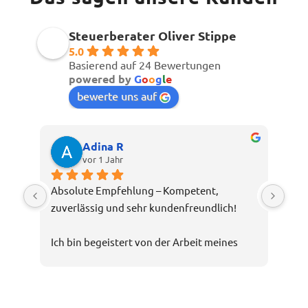
Steuerberater Oliver Stippe
5.0
Basierend auf 24 Bewertungen
powered by
G
o
o
g
l
e
bewerte uns auf
Adina R
vor 1 Jahr
Absolute Empfehlung – Kompetent, 
zuverlässig und sehr kundenfreundlich!
Ich bin begeistert von der Arbeit meines 
Steuerberaters Oliver Stippe. Die Beratung 
war nicht nur fachlich top, sondern auch 
verständlich und transparent. Selbst 