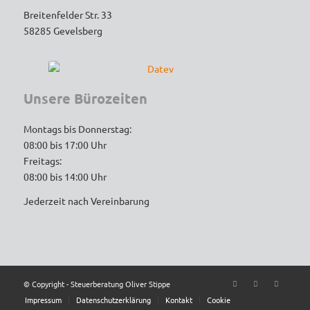
Breitenfelder Str. 33
Unterstützung – ich werde auf jeden Fall 
58285 Gevelsberg
weiterhin gerne kommen und empfehle die 
Kanzlei uneingeschränkt weiter!
Unsere Bürozeiten
Montags bis Donnerstag:
08:00 bis 17:00 Uhr
Freitags:
08:00 bis 14:00 Uhr
Jederzeit nach Vereinbarung
© Copyright - Steuerberatung Oliver Stippe
Impressum
Datenschutzerklärung
Kontakt
Cookie