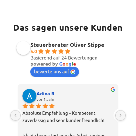
Das sagen unsere Kunden
Steuerberater Oliver Stippe
5.0
Basierend auf 24 Bewertungen
powered by
G
o
o
g
l
e
bewerte uns auf
Adina R
vor 1 Jahr
Absolute Empfehlung – Kompetent, 
zuverlässig und sehr kundenfreundlich!
Ich bin begeistert von der Arbeit meines 