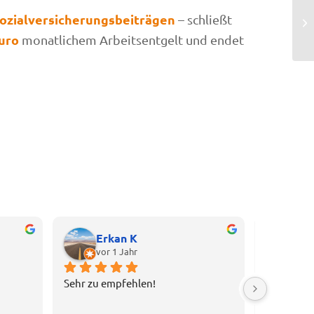
Sozialversicherungsbeiträgen
– schließt
Euro
monatlichem Arbeitsentgelt und endet
Erkan K
Co
vor 1 Jahr
vor
Sehr zu empfehlen!
Ich vertr
Stippe sei