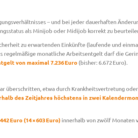
gungsverhältnisses – und bei jeder dauerhaften Änderu
gsstatus als Minijob oder Midijob korrekt zu beurteile
Sicherheit zu erwartenden Einkünfte (laufende und einm
s regelmäßige monatliche Arbeitsentgelt darf die Gerin
tgelt von maximal 7.236 Euro
(bisher: 6.672 Euro).
r überschritten, etwa durch Krankheitsvertretung oder
rhalb des Zeitjahres höchstens in zwei Kalendermo
.442 Euro (14 × 603 Euro)
innerhalb von zwölf Monaten v