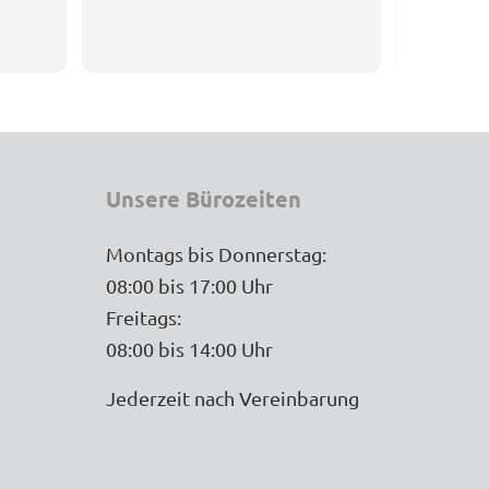
privaten 
und die me
sind hoch
betreut H
Verein. Au
Stippe und
hervorrag
Unsere Bürozeiten
Dank!
Montags bis Donnerstag:
08:00 bis 17:00 Uhr
Freitags:
08:00 bis 14:00 Uhr
Jederzeit nach Vereinbarung