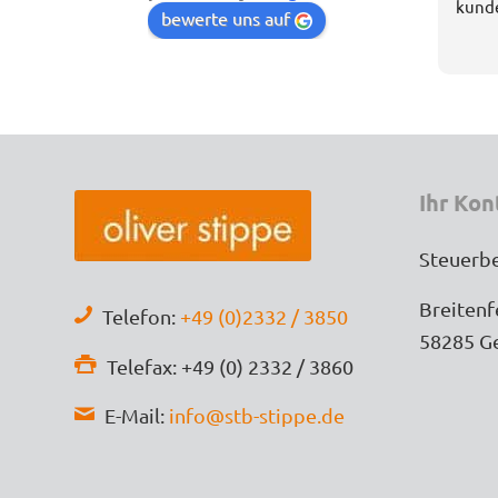
kunde
bewerte uns auf
Ich b
meine
Stipp
fachl
verst
Ihr Kon
Selbs
wurde
ich h
Steuerbe
aufge
Breitenf
Telefon:
+49 (0)2332 / 3850
Die K
58285 G
und u
Telefax: +49 (0) 2332 / 3860
Steue
E-Mail:
info@stb-stippe.de
gründ
erled
Tipps