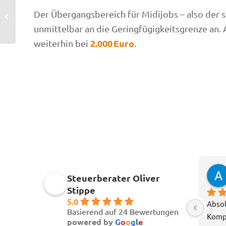
Kosten durch
Schockanrufe als
Der Übergangsbereich für Midijobs – also der
außergewöhnliche
unmittelbar an die Geringfügigkeitsgrenze an
Belastung
2.000 Euro
weiterhin bei
.
Steuerberater Oliver
Stippe
5.0
Absol
Basierend auf 24 Bewertungen
Kompe
powered by
G
o
o
g
l
e