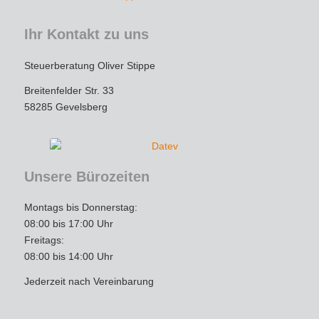
Wer einen engagierten, loyalen und 
kompetenten Steuerberater sucht, ist hier 
Ihr Kontakt zu uns
goldrichtig. Vielen Dank für die tolle 
Unterstützung – ich werde auf jeden Fall 
Steuerberatung Oliver Stippe
weiterhin gerne kommen und empfehle die 
Breitenfelder Str. 33
Kanzlei uneingeschränkt weiter!
58285 Gevelsberg
Unsere Bürozeiten
Montags bis Donnerstag:
08:00 bis 17:00 Uhr
Freitags:
08:00 bis 14:00 Uhr
Jederzeit nach Vereinbarung