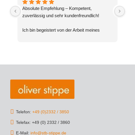
Absolute Empfehlung – Kompetent, 
zuverlässig und sehr kundenfreundlich!
Ich bin begeistert von der Arbeit meines 
Steuerberaters Oliver Stippe. Die Beratung 
war nicht nur fachlich top, sondern auch 
verständlich und transparent. Selbst 
komplexe Steuerthemen wurden mir geduldig 
erklärt, und ich hatte stets das Gefühl, 
bestens aufgehoben zu sein.
Die Kommunikation war schnell und 
unkompliziert, und die Steuererklärung wurde 
äußerst gründlich und termingerecht erledigt. 
Dank der strategischen Tipps konnte ich 
Telefon:
+49 (0)2332 / 3850
sogar Steuern sparen – das spricht für echtes 
Telefax: +49 (0) 2332 / 3860
Expertenwissen!
E-Mail:
info@stb-stippe.de