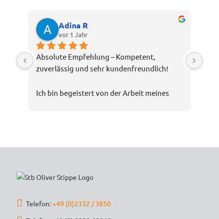
Adina R
vor 1 Jahr
Absolute Empfehlung – Kompetent, 
zuverlässig und sehr kundenfreundlich!
Ich bin begeistert von der Arbeit meines 
Steuerberaters Oliver Stippe. Die Beratung 
war nicht nur fachlich top, sondern auch 
verständlich und transparent. Selbst 
komplexe Steuerthemen wurden mir 
geduldig erklärt, und ich hatte stets das 
Gefühl, bestens aufgehoben zu sein.
Die Kommunikation war schnell und 
unkompliziert, und die Steuererklärung 
Telefon:
+49 (0)2332 / 3850
wurde äußerst gründlich und 