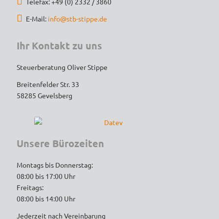
Telefax: +49 (0) 2332 / 3860
termingerecht erledigt. Dank der 
E-Mail:
info@stb-stippe.de
strategischen Tipps konnte ich sogar 
Steuern sparen – das spricht für echtes 
Expertenwissen!
Ihr Kontakt zu uns
Steuerberatung Oliver Stippe
Wer einen engagierten, loyalen und 
kompetenten Steuerberater sucht, ist hier 
Breitenfelder Str. 33
goldrichtig. Vielen Dank für die tolle 
58285 Gevelsberg
Unterstützung – ich werde auf jeden Fall 
weiterhin gerne kommen und empfehle die 
Kanzlei uneingeschränkt weiter!
Unsere Bürozeiten
Montags bis Donnerstag:
08:00 bis 17:00 Uhr
Freitags:
08:00 bis 14:00 Uhr
Jederzeit nach Vereinbarung