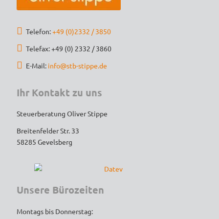
unkompliziert, und die Steuererklärung 
wurde äußerst gründlich und 
Telefon:
+49 (0)2332 / 3850
termingerecht erledigt. Dank der 
strategischen Tipps konnte ich sogar 
Telefax: +49 (0) 2332 / 3860
Steuern sparen – das spricht für echtes 
E-Mail:
info@stb-stippe.de
Expertenwissen!
Ihr Kontakt zu uns
Wer einen engagierten, loyalen und 
kompetenten Steuerberater sucht, ist hier 
Steuerberatung Oliver Stippe
goldrichtig. Vielen Dank für die tolle 
Breitenfelder Str. 33
Unterstützung – ich werde auf jeden Fall 
58285 Gevelsberg
weiterhin gerne kommen und empfehle die 
Kanzlei uneingeschränkt weiter!
Unsere Bürozeiten
Montags bis Donnerstag: