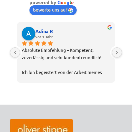
powered by
G
o
o
g
l
e
bewerte uns auf
Adina R
vor 1 Jahr
Absolute Empfehlung – Kompetent, 
zuverlässig und sehr kundenfreundlich!
Ich bin begeistert von der Arbeit meines 
Steuerberaters Oliver Stippe. Die Beratung 
war nicht nur fachlich top, sondern auch 
verständlich und transparent. Selbst 
komplexe Steuerthemen wurden mir 
geduldig erklärt, und ich hatte stets das 
Gefühl, bestens aufgehoben zu sein.
Die Kommunikation war schnell und 