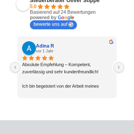
Steuerberater Oliver Stippe
5.0
Basierend auf 24 Bewertungen
powered by
G
o
o
g
l
e
bewerte uns auf
Adina R
vor 1 Jahr
Absolute Empfehlung – Kompetent, 
zuverlässig und sehr kundenfreundlich!
Ich bin begeistert von der Arbeit meines 
Steuerberaters Oliver Stippe. Die Beratung 
war nicht nur fachlich top, sondern auch 
verständlich und transparent. Selbst 
komplexe Steuerthemen wurden mir geduldig 
erklärt, und ich hatte stets das Gefühl, 
bestens aufgehoben zu sein.