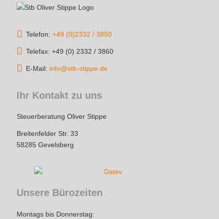
Die Kommunikation war schnell und 
unkompliziert, und die Steuererklärung wurde 
Telefon:
+49 (0)2332 / 3850
äußerst gründlich und termingerecht erledigt. 
Dank der strategischen Tipps konnte ich 
Telefax: +49 (0) 2332 / 3860
sogar Steuern sparen – das spricht für echtes 
E-Mail:
info@stb-stippe.de
Expertenwissen!
Ihr Kontakt zu uns
Wer einen engagierten, loyalen und 
kompetenten Steuerberater sucht, ist hier 
Steuerberatung Oliver Stippe
goldrichtig. Vielen Dank für die tolle 
Unterstützung – ich werde auf jeden Fall 
Breitenfelder Str. 33
weiterhin gerne kommen und empfehle die 
58285 Gevelsberg
Kanzlei uneingeschränkt weiter!
Unsere Bürozeiten
Montags bis Donnerstag: