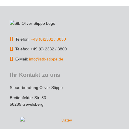
komplexe Steuerthemen wurden mir geduldig 
erklärt, und ich hatte stets das Gefühl, 
bestens aufgehoben zu sein.
Die Kommunikation war schnell und 
unkompliziert, und die Steuererklärung wurde 
Telefon:
+49 (0)2332 / 3850
äußerst gründlich und termingerecht erledigt. 
Dank der strategischen Tipps konnte ich 
Telefax: +49 (0) 2332 / 3860
sogar Steuern sparen – das spricht für echtes 
E-Mail:
info@stb-stippe.de
Expertenwissen!
Ihr Kontakt zu uns
Wer einen engagierten, loyalen und 
kompetenten Steuerberater sucht, ist hier 
Steuerberatung Oliver Stippe
goldrichtig. Vielen Dank für die tolle 
Unterstützung – ich werde auf jeden Fall 
Breitenfelder Str. 33
weiterhin gerne kommen und empfehle die 
58285 Gevelsberg
Kanzlei uneingeschränkt weiter!