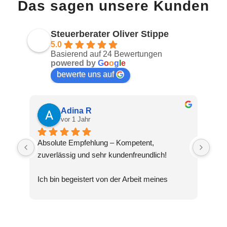
Das sagen unsere Kunden
Steuerberater Oliver Stippe
5.0
Basierend auf 24 Bewertungen
powered by
G
o
o
g
l
e
bewerte uns auf
Adina R
vor 1 Jahr
Absolute Empfehlung – Kompetent, 
zuverlässig und sehr kundenfreundlich!
Ich bin begeistert von der Arbeit meines 
Steuerberaters Oliver Stippe. Die Beratung 
war nicht nur fachlich top, sondern auch 
verständlich und transparent. Selbst 