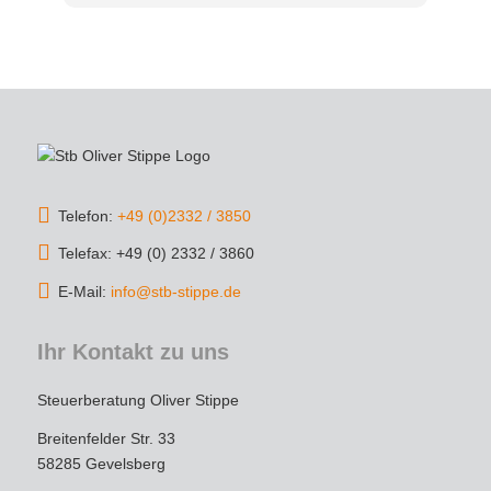
war nicht nur fachlich top, sondern auch 
verständlich und transparent. Selbst 
komplexe Steuerthemen wurden mir geduldig 
erklärt, und ich hatte stets das Gefühl, 
bestens aufgehoben zu sein.
Die Kommunikation war schnell und 
unkompliziert, und die Steuererklärung wurde 
Telefon:
+49 (0)2332 / 3850
äußerst gründlich und termingerecht erledigt. 
Dank der strategischen Tipps konnte ich 
Telefax: +49 (0) 2332 / 3860
sogar Steuern sparen – das spricht für echtes 
E-Mail:
info@stb-stippe.de
Expertenwissen!
Ihr Kontakt zu uns
Wer einen engagierten, loyalen und 
kompetenten Steuerberater sucht, ist hier 
Steuerberatung Oliver Stippe
goldrichtig. Vielen Dank für die tolle 
Unterstützung – ich werde auf jeden Fall 
Breitenfelder Str. 33
weiterhin gerne kommen und empfehle die 
58285 Gevelsberg
Kanzlei uneingeschränkt weiter!