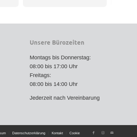
zufrieden.
Stippe auc
hier leiste
Team hervo
Dank!
Unsere Bürozeiten
Montags bis Donnerstag:
08:00 bis 17:00 Uhr
Freitags:
08:00 bis 14:00 Uhr
Jederzeit nach Vereinbarung
ssum
Datenschutzerklärung
Kontakt
Cookie