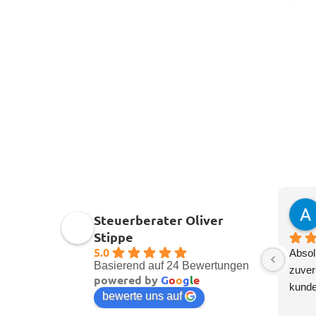
Steuerberater Oliver
Stippe
5.0
Absol
Basierend auf 24 Bewertungen
zuver
powered by
G
o
o
g
l
e
kunde
bewerte uns auf