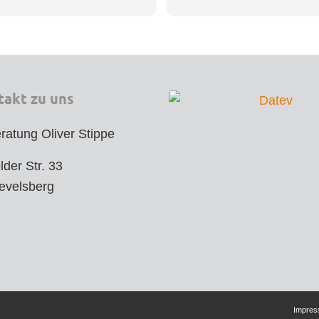
n begeistert von der Arbeit 
s Steuerberaters Oliver Stippe. 
ratung war nicht nur fachlich 
sondern auch verständlich und 
parent. Selbst komplexe 
rthemen wurden mir geduldig 
takt zu uns
t, und ich hatte stets das 
l, bestens aufgehoben zu sein.
ratung Oliver Stippe
ommunikation war schnell und 
lder Str. 33
liziert, und die 
evelsberg
rerklärung wurde äußerst 
ich und termingerecht erledigt. 
der strategischen Tipps konnte 
ogar Steuern sparen – das 
ht für echtes Expertenwissen!
inen engagierten, loyalen und 
Impre
tenten Steuerberater sucht, ist 