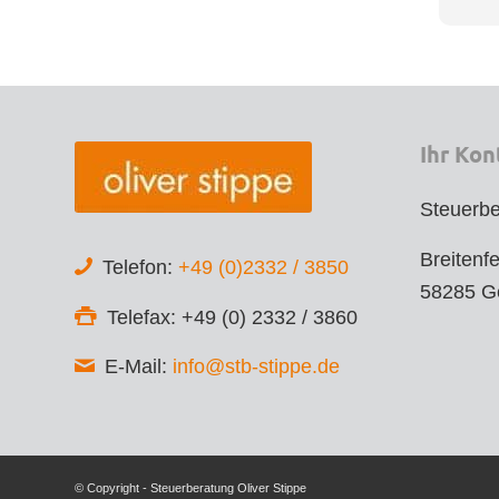
Ich bi
meine
Die Be
top, 
trans
Steue
Ihr Kon
erklär
Gefüh
Steuerbe
Die K
Breitenfe
Telefon:
+49 (0)2332 / 3850
unkomp
58285 G
Steue
Telefax: +49 (0) 2332 / 3860
gründl
Dank 
E-Mail:
info@stb-stippe.de
ich s
spric
Wer e
kompe
© Copyright - Steuerberatung Oliver Stippe