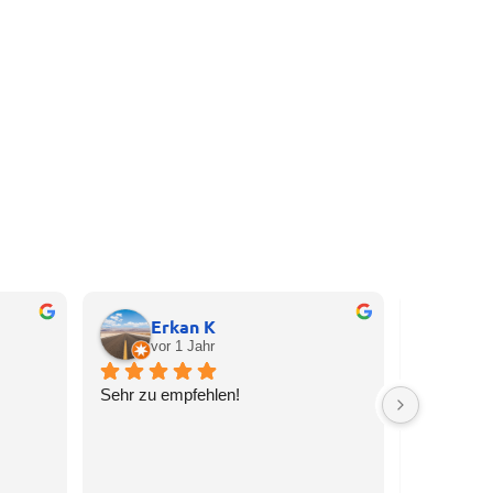
Erkan K
Co
vor 1 Jahr
vor
Sehr zu empfehlen!
Ich vertra
seit viele
Steuerange
meiner Fam