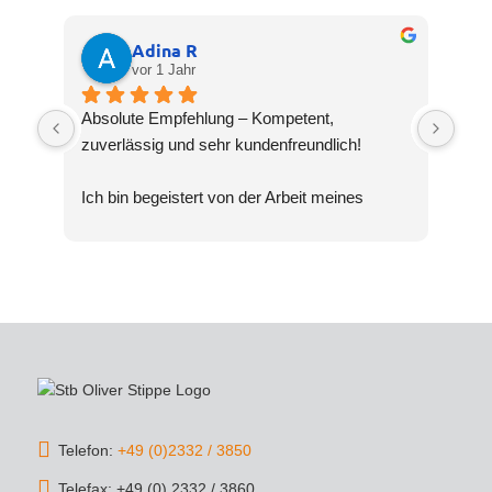
Adina R
vor 1 Jahr
Absolute Empfehlung – Kompetent, 
zuverlässig und sehr kundenfreundlich!
Ich bin begeistert von der Arbeit meines 
Steuerberaters Oliver Stippe. Die Beratung 
war nicht nur fachlich top, sondern auch 
verständlich und transparent. Selbst 
komplexe Steuerthemen wurden mir geduldig 
erklärt, und ich hatte stets das Gefühl, 
bestens aufgehoben zu sein.
Die Kommunikation war schnell und 
unkompliziert, und die Steuererklärung wurde 
Telefon:
+49 (0)2332 / 3850
äußerst gründlich und termingerecht erledigt. 
Dank der strategischen Tipps konnte ich 
Telefax: +49 (0) 2332 / 3860