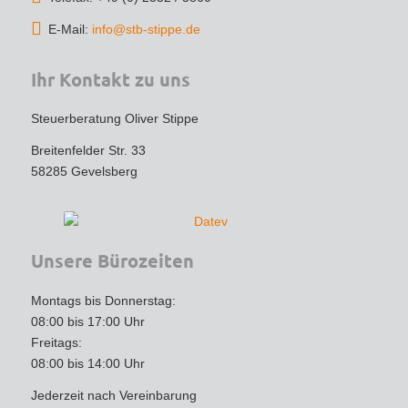
sogar Steuern sparen – das spricht für echtes 
E-Mail:
info@stb-stippe.de
Expertenwissen!
Ihr Kontakt zu uns
Wer einen engagierten, loyalen und 
kompetenten Steuerberater sucht, ist hier 
Steuerberatung Oliver Stippe
goldrichtig. Vielen Dank für die tolle 
Unterstützung – ich werde auf jeden Fall 
Breitenfelder Str. 33
weiterhin gerne kommen und empfehle die 
58285 Gevelsberg
Kanzlei uneingeschränkt weiter!
Unsere Bürozeiten
Montags bis Donnerstag:
08:00 bis 17:00 Uhr
Freitags:
08:00 bis 14:00 Uhr
Jederzeit nach Vereinbarung