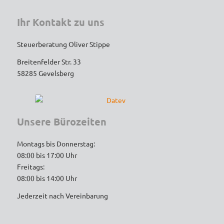
Ihr Kontakt zu uns
Wer einen engagierten, loyalen und 
kompetenten Steuerberater sucht, ist hier 
Steuerberatung Oliver Stippe
goldrichtig. Vielen Dank für die tolle 
Breitenfelder Str. 33
Unterstützung – ich werde auf jeden Fall 
58285 Gevelsberg
weiterhin gerne kommen und empfehle die 
Kanzlei uneingeschränkt weiter!
Unsere Bürozeiten
Montags bis Donnerstag:
08:00 bis 17:00 Uhr
Freitags:
08:00 bis 14:00 Uhr
Jederzeit nach Vereinbarung