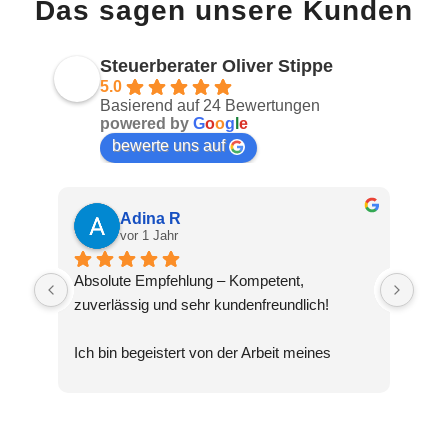
Das sagen unsere Kunden
Steuerberater Oliver Stippe
5.0
Basierend auf 24 Bewertungen
powered by
G
o
o
g
l
e
bewerte uns auf
Adina R
vor 1 Jahr
Absolute Empfehlung – Kompetent, 
zuverlässig und sehr kundenfreundlich!
Ich bin begeistert von der Arbeit meines 
Steuerberaters Oliver Stippe. Die Beratung 
war nicht nur fachlich top, sondern auch 
verständlich und transparent. Selbst 