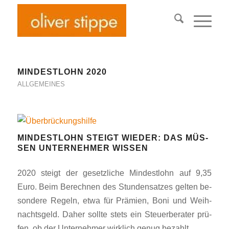
MINDESTLOHN 2020
ALLGEMEINES
MINDESTLOHN STEIGT WIE­DER: DAS MÜS­
SEN UN­TER­NEH­MER WISSEN
2020 steigt der ge­setz­li­che Min­dest­lohn auf 9,35
Euro. Beim Be­rech­nen des Stun­den­sat­zes gel­ten be­
son­de­re Re­geln, etwa für Prä­mien, Bo­ni und Weih­
nachts­geld. Da­her soll­te stets ein Steuer­be­ra­ter prü­
fen, ob der Un­ter­neh­mer wirk­lich ge­nug bezahlt.