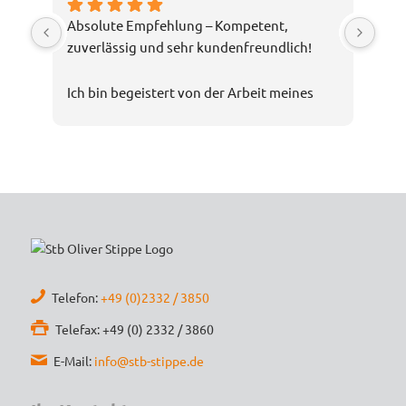
Absolute Empfehlung – Kompetent, 
zuverlässig und sehr kundenfreundlich!
Ich bin begeistert von der Arbeit meines 
Steuerberaters Oliver Stippe. Die Beratung 
war nicht nur fachlich top, sondern auch 
verständlich und transparent. Selbst 
komplexe Steuerthemen wurden mir 
geduldig erklärt, und ich hatte stets das 
Gefühl, bestens aufgehoben zu sein.
Die Kommunikation war schnell und 
unkompliziert, und die Steuererklärung 
Telefon:
+49 (0)2332 / 3850
wurde äußerst gründlich und 
Telefax: +49 (0) 2332 / 3860
termingerecht erledigt. Dank der 
E-Mail:
info@stb-stippe.de
strategischen Tipps konnte ich sogar 
Steuern sparen – das spricht für echtes 