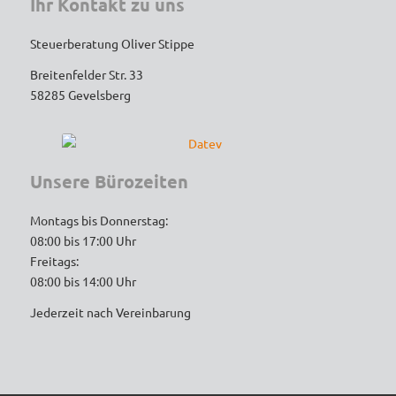
Expertenwissen!
Ihr Kontakt zu uns
Steuerberatung Oliver Stippe
Wer einen engagierten, loyalen und 
kompetenten Steuerberater sucht, ist hier 
Breitenfelder Str. 33
goldrichtig. Vielen Dank für die tolle 
58285 Gevelsberg
Unterstützung – ich werde auf jeden Fall 
weiterhin gerne kommen und empfehle die 
Kanzlei uneingeschränkt weiter!
Unsere Bürozeiten
Montags bis Donnerstag:
08:00 bis 17:00 Uhr
Freitags:
08:00 bis 14:00 Uhr
Jederzeit nach Vereinbarung