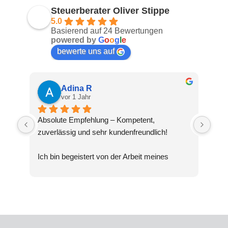
Steuerberater Oliver Stippe
5.0
Basierend auf 24 Bewertungen
powered by
G
o
o
g
l
e
bewerte uns auf
Adina R
vor 1 Jahr
Absolute Empfehlung – Kompetent, 
zuverlässig und sehr kundenfreundlich!
Ich bin begeistert von der Arbeit meines 
Steuerberaters Oliver Stippe. Die Beratung 
war nicht nur fachlich top, sondern auch 
verständlich und transparent. Selbst 
komplexe Steuerthemen wurden mir geduldig 
erklärt, und ich hatte stets das Gefühl, 