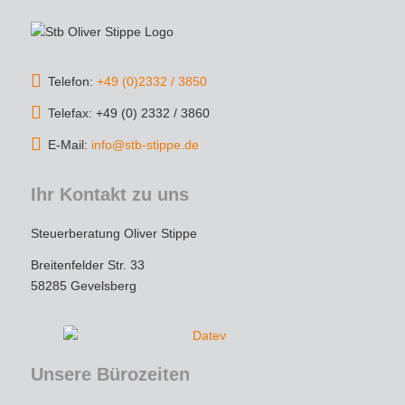
bestens aufgehoben zu sein.
Die Kommunikation war schnell und 
unkompliziert, und die Steuererklärung wurde 
Telefon:
+49 (0)2332 / 3850
äußerst gründlich und termingerecht erledigt. 
Dank der strategischen Tipps konnte ich 
Telefax: +49 (0) 2332 / 3860
sogar Steuern sparen – das spricht für echtes 
E-Mail:
info@stb-stippe.de
Expertenwissen!
Ihr Kontakt zu uns
Wer einen engagierten, loyalen und 
kompetenten Steuerberater sucht, ist hier 
Steuerberatung Oliver Stippe
goldrichtig. Vielen Dank für die tolle 
Unterstützung – ich werde auf jeden Fall 
Breitenfelder Str. 33
weiterhin gerne kommen und empfehle die 
58285 Gevelsberg
Kanzlei uneingeschränkt weiter!
Unsere Bürozeiten