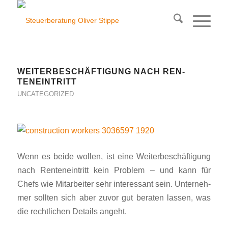
WEI­TER­BE­SCHÄF­TIGUNG NACH REN­
TENEINTRITT
UNCATEGORIZED
Wenn es bei­de wol­len, ist eine Wei­ter­be­schäf­tigung
nach Ren­ten­ein­tritt kein Pro­blem – und kann für
Chefs wie Mit­ar­bei­ter sehr in­te­res­sant sein. Un­ter­neh­
mer soll­ten sich aber zu­vor gut be­raten lassen, was
die recht­li­chen De­tails angeht.