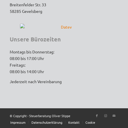
Breitenfelder Str. 33
Unterstützung – ich werde auf jeden Fall 
58285 Gevelsberg
weiterhin gerne kommen und empfehle die 
Kanzlei uneingeschränkt weiter!
Unsere Bürozeiten
Montags bis Donnerstag:
08:00 bis 17:00 Uhr
Freitags:
08:00 bis 14:00 Uhr
Jederzeit nach Vereinbarung
© Copyright - Steuerberatung Oliver Stippe
Impressum
Datenschutzerklärung
Kontakt
Cookie