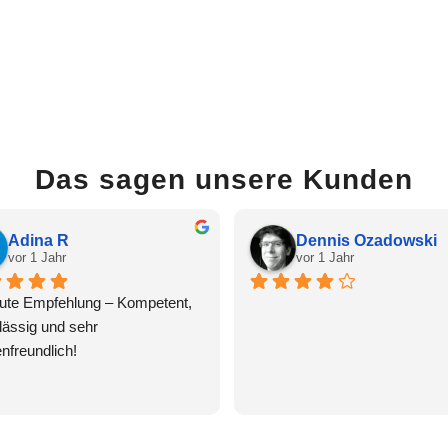
Das sagen unsere Kunden
Adina R
Dennis Ozadowski
vor 1 Jahr
vor 1 Jahr
ute Empfehlung – Kompetent, 
lässig und sehr 
nfreundlich!
n begeistert von der Arbeit 
s Steuerberaters Oliver Stippe. 
ratung war nicht nur fachlich 