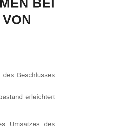
N BEI T
N UN
d des Beschlusses
estand erleichtert
des Umsatzes des