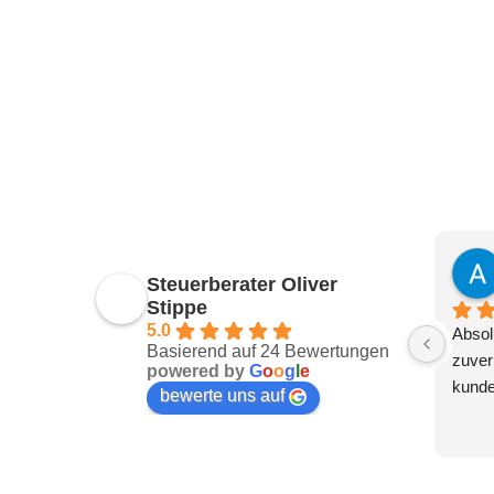
Steuerberater Oliver
Stippe
5.0
Absol
Basierend auf 24 Bewertungen
zuver
powered by
G
o
o
g
l
e
kunde
bewerte uns auf
Ich bi
meine
Die Be