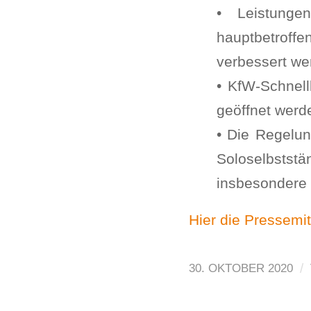
• Leistunge
hauptbetroffe
verbessert we
• KfW-Schnell
geöffnet werd
• Die Regelun
Soloselbststä
insbesondere a
Hier die Pressemi
/
30. OKTOBER 2020