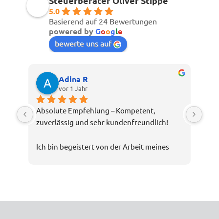
Steuerberater Oliver Stippe
5.0
Basierend auf 24 Bewertungen
powered by
G
o
o
g
l
e
bewerte uns auf
Adina R
vor 1 Jahr
Absolute Empfehlung – Kompetent, 
zuverlässig und sehr kundenfreundlich!
Ich bin begeistert von der Arbeit meines 
Steuerberaters Oliver Stippe. Die Beratung 
war nicht nur fachlich top, sondern auch 
verständlich und transparent. Selbst 
komplexe Steuerthemen wurden mir 
geduldig erklärt, und ich hatte stets das 