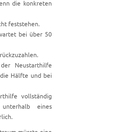
wenn die konkreten
ht feststehen.
wartet bei über 50
urückzuzahlen.
er Neustarthilfe
die Hälfte und bei
hilfe vollständig
unterhalb eines
lich.
itraum müsste eine