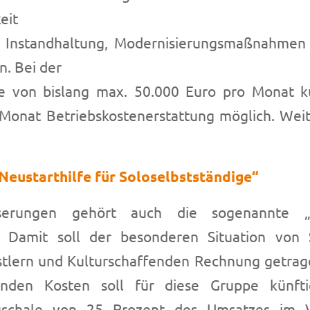
eit
 Instandhaltung, Modernisierungsmaßnahmen
n. Bei der
le von bislang max. 50.000 Euro pro Monat kü
Monat Betriebskostenerstattung möglich. Wei
Neustarthilfe für Soloselbstständige“
erungen gehört auch die sogenannte „Ne
“. Damit soll der besonderen Situation von S
stlern und Kulturschaffenden Rechnung getrag
enden Kosten soll für diese Gruppe künft
uschale von 25 Prozent des Umsatzes im V