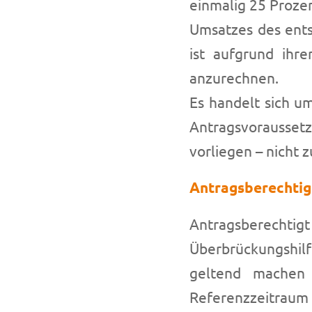
einmalig 25 Proze
Umsatzes des ents
ist aufgrund ihr
anzurechnen.
Es handelt sich u
Antragsvorausset
vorliegen – nicht z
Antragsberechtig
Antragsberecht
Überbrückungshilfe
geltend machen
Referenzzeitraum 