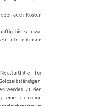
 oder auch Kosten
nftig bis zu max.
tere Informationen
ustarthilfe für
oloselbständigen,
en werden. Zu den
ig eine einmalige
ergleichszeitraum